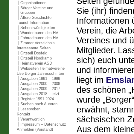
Seiten gefunde
Organisationen
Börger Vereine und
Sie (ihr) finden
Gruppen
Ältere Geschichte
Informationen 
Tourist-Information
Sehenswürdigkeiten
Verein, die Arb
Wandertouren des HV
Vereines und ü
Fahrradtouren des HV
Zimmer Verzeichnis
Mitglieder. Las
Interessante Seiten
Ortsteil Dosfeld
sich) euch unt
Ortsteil Nordkamp
Heimatverein ASD
und informiere
Webseiten Heimatvereine
Use Borger Jahresschriften
liegt im
Emsla
Ausgaben 1991 – 1999
Ausgaben 2000 – 2008
des schönen „
Ausgaben 2009 – 2017
Ausgaben 2018 – jetzt
wurde „Borger
Register 1991-2024
Suchen nach Autoren
erwähnt, stamm
Leseproben
Kontakt
sächsischen Ze
Verantwortlich
Impressum – Datenschutz
Aus dem kleine
Anmelden (Vorstand)