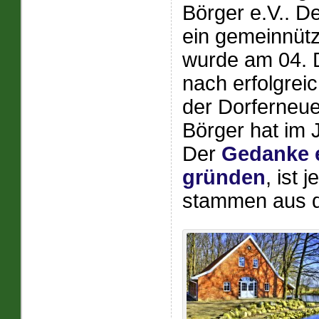
Börger e.V.. D
ein gemeinnützi
wurde am 04. 
nach erfolgrei
der Dorferneu
Börger hat im J
Der
Gedanke e
gründen
, ist 
stammen aus d