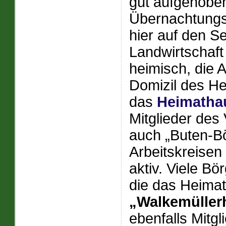
gut aufgehoben
Übernachtungsm
hier auf den S
Landwirtschaft
heimisch, die A
Domizil des He
das
Heimatha
Mitglieder des
auch „Buten-Bö
Arbeitskreisen
aktiv. Viele B
die das Heima
„Walkemüller
ebenfalls Mitg