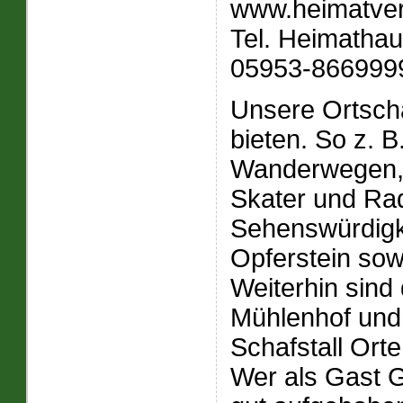
www.heimatver
Tel. Heimatha
05953-8669999 
Unsere Ortscha
bieten. So z. 
Wanderwegen, 
Skater und Ra
Sehenswürdigke
Opferstein so
Weiterhin sind
Mühlenhof und 
Schafstall Ort
Wer als Gast Ge