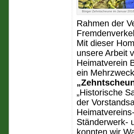
Börger Zehntscheune im Januar 201
Rahmen der Ve
Fremdenverkeh
Mit dieser Hom
unsere Arbeit 
Heimatverein 
ein Mehrzwec
„Zehntscheu
„Historische S
der Vorstandsa
Heimatvereins-
Ständerwerk- 
konnten wir W